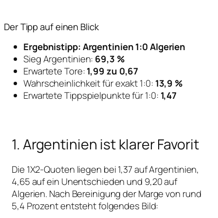
Der Tipp auf einen Blick
Ergebnistipp: Argentinien 1:0 Algerien
Sieg Argentinien:
69,3 %
Erwartete Tore:
1,99 zu 0,67
Wahrscheinlichkeit für exakt 1:0:
13,9 %
Erwartete Tippspielpunkte für 1:0:
1,47
1. Argentinien ist klarer Favorit
Die 1X2-Quoten liegen bei 1,37 auf Argentinien,
4,65 auf ein Unentschieden und 9,20 auf
Algerien. Nach Bereinigung der Marge von rund
5,4 Prozent entsteht folgendes Bild: