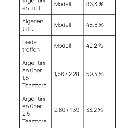
Argentini
Modell
86,3 %
en trifft
Algerien
Modell
48,8 %
trifft
Beide
Modell
42,2 %
treffen
Argentini
en über
1,56 / 2,28
59,4 %
1,5
Teamtore
Argentini
en über
2,80 / 1,39
33,2 %
2,5
Teamtore