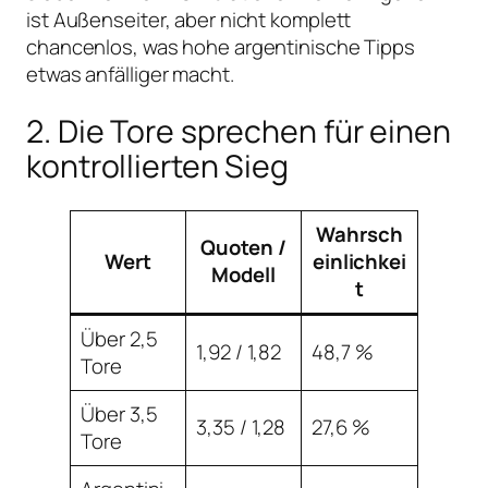
ist Außenseiter, aber nicht komplett
chancenlos, was hohe argentinische Tipps
etwas anfälliger macht.
2. Die Tore sprechen für einen
kontrollierten Sieg
Wahrsch
Quoten /
Wert
einlichkei
Modell
t
Über 2,5
1,92 / 1,82
48,7 %
Tore
Über 3,5
3,35 / 1,28
27,6 %
Tore