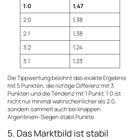
1:0
1,47
2:0
1,38
2:1
1,38
3:2
1,24
3:1
1,23
Die Tippwertung belohnt das exakte Ergebnis
mit 5 Punkten, die richtige Differenz mit 3
Punkten und die Tendenz mit 1 Punkt. 1:0 ist
nicht nur minimal wahrscheinlicher als 2:0,
sondern sammelt auch bei knappen
Argentinien-Siegen stabil Punkte.
5. Das Marktbild ist stabil