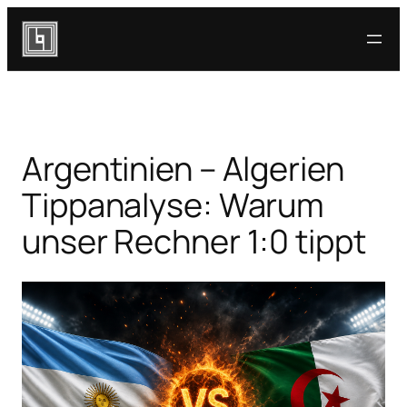
Zum
Inhalt
springen
Argentinien – Algerien
Tippanalyse: Warum
unser Rechner 1:0 tippt