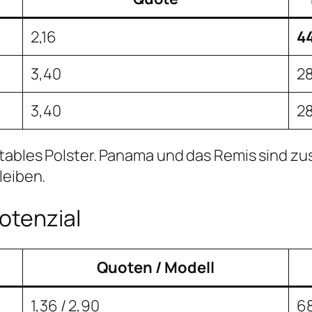
2,16
4
3,40
2
3,40
2
rtables Polster. Panama und das Remis sind z
leiben.
otenzial
Quoten / Modell
1,36 / 2,90
68