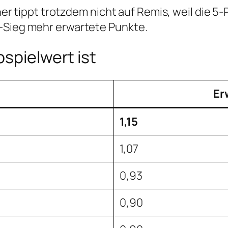
chner tippt trotzdem nicht auf Remis, weil die 
a-Sieg mehr erwartete Punkte.
pspielwert ist
Er
1,15
1,07
0,93
0,90