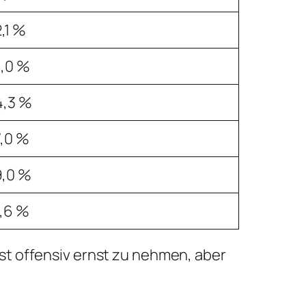
,1 %
,0 %
4,3 %
,0 %
9,0 %
,6 %
ist offensiv ernst zu nehmen, aber