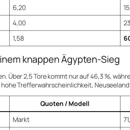
6,20
15
4,00
2
1,58
6
u einem knappen Ägypten-Sieg
n. Über 2,5 Tore kommt nur auf 46,3 %, währen
 hohe Trefferwahrscheinlichkeit, Neuseeland l
Quoten / Modell
Markt
71