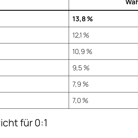
Wah
13,8 %
12,1 %
10,9 %
9,5 %
7,9 %
7,0 %
cht für 0:1