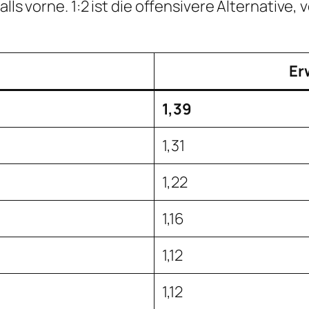
lls vorne. 1:2 ist die offensivere Alternative,
Er
1,39
1,31
1,22
1,16
1,12
1,12