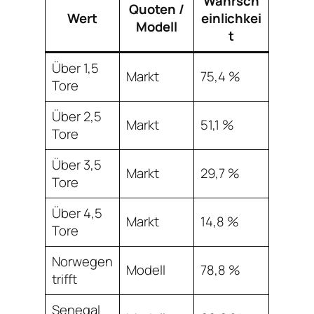
Wahrsch
Quoten /
Wert
einlichkei
Modell
t
Über 1,5
Markt
75,4 %
Tore
Über 2,5
Markt
51,1 %
Tore
Über 3,5
Markt
29,7 %
Tore
Über 4,5
Markt
14,8 %
Tore
Norwegen
Modell
78,8 %
trifft
Senegal