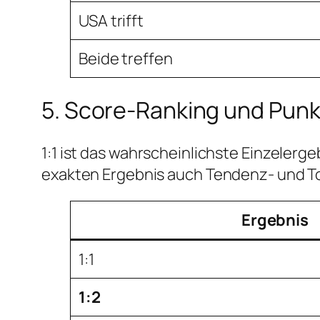
USA trifft
Beide treffen
5. Score-Ranking und Pun
1:1 ist das wahrscheinlichste Einzelerge
exakten Ergebnis auch Tendenz- und To
Ergebnis
1:1
1:2