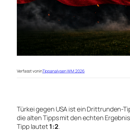
Verfasst von
in
Tippanalysen WM 2026
Türkei gegen USA ist ein Drittrunden-Ti
die alten Tipps mit den echten Ergebni
Tipp lautet
1:2
.