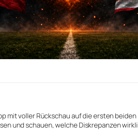
pp mit voller Rückschau auf die ersten beiden
ssen und schauen, welche Diskrepanzen wirklic