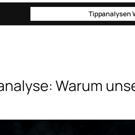
Gaming
Technik
Tippanalysen
panalyse: Warum unse