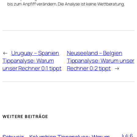
bis zum Anpfiff verändern. Die Analyse ist keine Wettberatung.
←
Uruguay – Spanien
Neuseeland – Belgien
Tippanalyse: Warum
Tippanalyse: Warum unser
unser Rechner 0:1 tippt
Rechner 0:2 tippt
→
WEITERE BEITRÄGE
Juli 6,
Schweiz – Kolumbien Tippanalyse: Warum