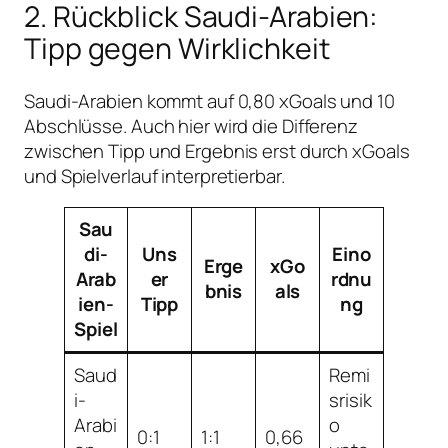
2. Rückblick Saudi-Arabien:
Tipp gegen Wirklichkeit
Saudi-Arabien kommt auf 0,80 xGoals und 10
Abschlüsse. Auch hier wird die Differenz
zwischen Tipp und Ergebnis erst durch xGoals
und Spielverlauf interpretierbar.
Sau
di-
Uns
Eino
Erge
xGo
Arab
er
rdnu
bnis
als
ien-
Tipp
ng
Spiel
Saud
Remi
i-
srisik
Arabi
o
0:1
1:1
0,66