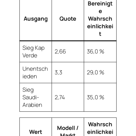
Bereinigt
e
Ausgang
Quote
Wahrsch
einlichkei
t
Sieg Kap
2,66
36,0 %
Verde
Unentsch
3,3
29,0 %
ieden
Sieg
Saudi-
2,74
35,0 %
Arabien
Wahrsch
Modell /
Wert
einlichkei
Markt