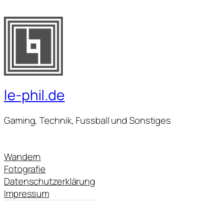
le-phil.de
Gaming, Technik, Fussball und Sonstiges
Wandern
Fotografie
Datenschutzerklärung
Impressum