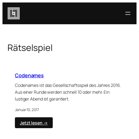
Zum
Inhalt
springen
Rätselspiel
Codenames
Codenames ist das Gesellschaftsspiel des Jahres 2016.
Aus einer Runde werden schnell 10 oder mehr. Ein
lustiger Abend ist garantiert.
Januar 10, 2017
:
Jetzt lesen →
Codenames