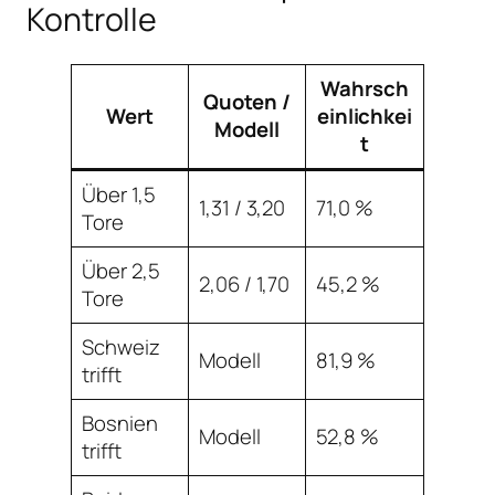
Kontrolle
Wahrsch
Quoten /
Wert
einlichkei
Modell
t
Über 1,5
1,31 / 3,20
71,0 %
Tore
Über 2,5
2,06 / 1,70
45,2 %
Tore
Schweiz
Modell
81,9 %
trifft
Bosnien
Modell
52,8 %
trifft