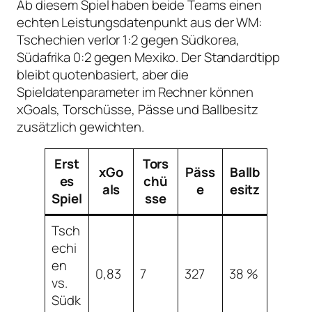
Ab diesem Spiel haben beide Teams einen
echten Leistungsdatenpunkt aus der WM:
Tschechien verlor 1:2 gegen Südkorea,
Südafrika 0:2 gegen Mexiko. Der Standardtipp
bleibt quotenbasiert, aber die
Spieldatenparameter im Rechner können
xGoals, Torschüsse, Pässe und Ballbesitz
zusätzlich gewichten.
Erst
Tors
xGo
Päss
Ballb
es
chü
als
e
esitz
Spiel
sse
Tsch
echi
en
0,83
7
327
38 %
vs.
Südk