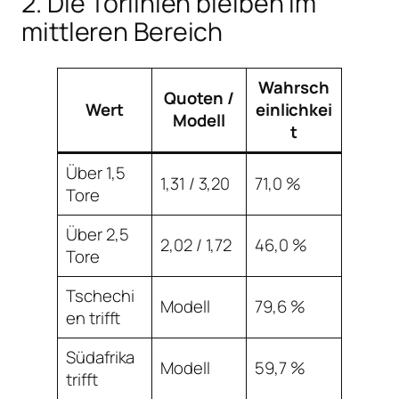
2. Die Torlinien bleiben im
mittleren Bereich
Wahrsch
Quoten /
Wert
einlichkei
Modell
t
Über 1,5
1,31 / 3,20
71,0 %
Tore
Über 2,5
2,02 / 1,72
46,0 %
Tore
Tschechi
Modell
79,6 %
en trifft
Südafrika
Modell
59,7 %
trifft