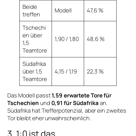
Beide
Modell
47,6 %
treffen
Tschechi
en über
1,90 / 1,80
48,6 %
1,5
Teamtore
Südafrika
über 1,5
4,15 / 1,19
22,3 %
Teamtore
Das Modell passt
1,59 erwartete Tore für
Tschechien
und
0,91 für Südafrika
an.
Südafrika hat Trefferpotenzial, aber ein zweites
Tor bleibt eher unwahrscheinlich.
3. 1:0 ist das