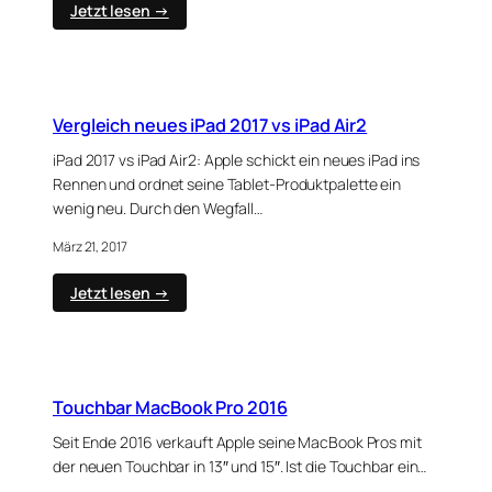
:
Jetzt lesen →
Vergleich
Mac
Book
Pro
Late
Vergleich neues iPad 2017 vs iPad Air2
2016
vs
iPad 2017 vs iPad Air2: Apple schickt ein neues iPad ins
Mid
Rennen und ordnet seine Tablet-Produktpalette ein
2017
wenig neu. Durch den Wegfall…
März 21, 2017
:
Jetzt lesen →
Vergleich
neues
iPad
2017
vs
Touchbar MacBook Pro 2016
iPad
Air2
Seit Ende 2016 verkauft Apple seine MacBook Pros mit
der neuen Touchbar in 13″ und 15″. Ist die Touchbar ein…