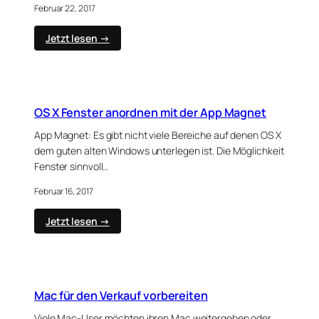
Februar 22, 2017
:
Jetzt lesen →
Touchbar
MacBook
Pro
2016
OS X Fenster anordnen mit der App Magnet
App Magnet: Es gibt nicht viele Bereiche auf denen OS X
dem guten alten Windows unterlegen ist. Die Möglichkeit
Fenster sinnvoll…
Februar 16, 2017
:
Jetzt lesen →
OS
X
Fenster
anordnen
mit
Mac für den Verkauf vorbereiten
der
App
Viele Mac-User möchten ihren Mac weitergeben oder