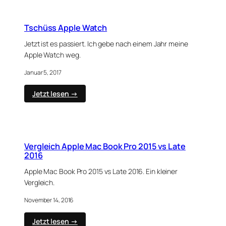
dem
iPad
Tschüss Apple Watch
Jetzt ist es passiert. Ich gebe nach einem Jahr meine
Apple Watch weg.
Januar 5, 2017
:
Jetzt lesen →
Tschüss
Apple
Watch
Vergleich Apple Mac Book Pro 2015 vs Late
2016
Apple Mac Book Pro 2015 vs Late 2016. Ein kleiner
Vergleich.
November 14, 2016
:
Jetzt lesen →