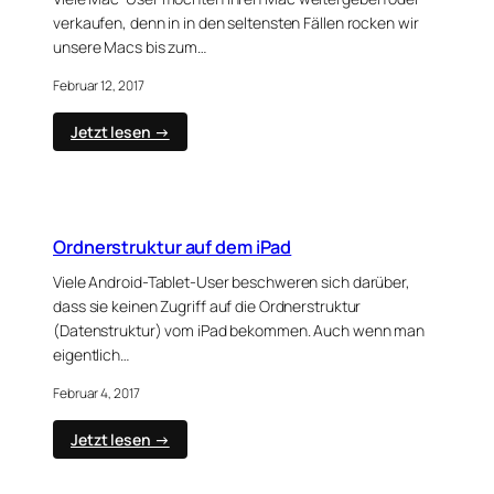
Magnet
verkaufen, denn in in den seltensten Fällen rocken wir
unsere Macs bis zum…
Februar 12, 2017
:
Jetzt lesen →
Mac
für
den
Verkauf
vorbereiten
Ordnerstruktur auf dem iPad
Viele Android-Tablet-User beschweren sich darüber,
dass sie keinen Zugriff auf die Ordnerstruktur
(Datenstruktur) vom iPad bekommen. Auch wenn man
eigentlich…
Februar 4, 2017
:
Jetzt lesen →
Ordnerstruktur
auf