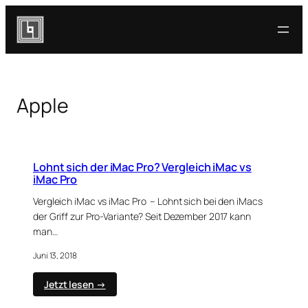
Zum
Inhalt
springen
Apple
Lohnt sich der iMac Pro? Vergleich iMac vs
iMac Pro
Vergleich iMac vs iMac Pro – Lohnt sich bei den iMacs
der Griff zur Pro-Variante? Seit Dezember 2017 kann
man…
Juni 13, 2018
:
Jetzt lesen →
Lohnt