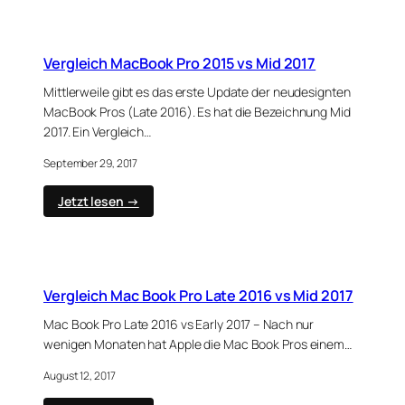
sich
der
iMac
Pro?
Vergleich MacBook Pro 2015 vs Mid 2017
Vergleich
iMac
Mittlerweile gibt es das erste Update der neudesignten
vs
MacBook Pros (Late 2016). Es hat die Bezeichnung Mid
iMac
2017. Ein Vergleich…
Pro
September 29, 2017
:
Jetzt lesen →
Vergleich
MacBook
Pro
2015
vs
Vergleich Mac Book Pro Late 2016 vs Mid 2017
Mid
2017
Mac Book Pro Late 2016 vs Early 2017 – Nach nur
wenigen Monaten hat Apple die Mac Book Pros einem…
August 12, 2017