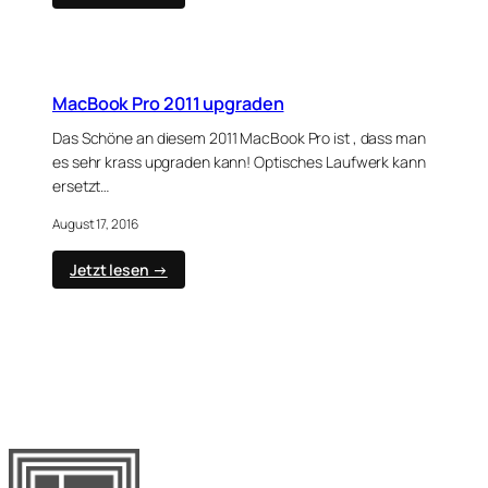
Vergleich
Apple
Mac
Book
Pro
MacBook Pro 2011 upgraden
2015
vs
Das Schöne an diesem 2011 MacBook Pro ist , dass man
Late
es sehr krass upgraden kann! Optisches Laufwerk kann
2016
ersetzt…
August 17, 2016
:
Jetzt lesen →
MacBook
Pro
2011
upgraden