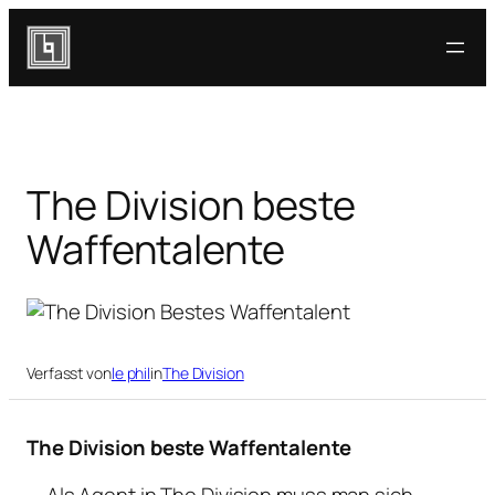
Zum
Inhalt
springen
The Division beste
Waffentalente
Verfasst von
le phil
in
The Division
The Division beste Waffentalente