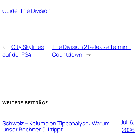
Guide
The Division
←
City Skylines
The Division 2 Release Termin –
auf der PS4
Countdown
→
WEITERE BEITRÄGE
Juli 6,
Schweiz – Kolumbien Tippanalyse: Warum
unser Rechner 0:1 tippt
2026