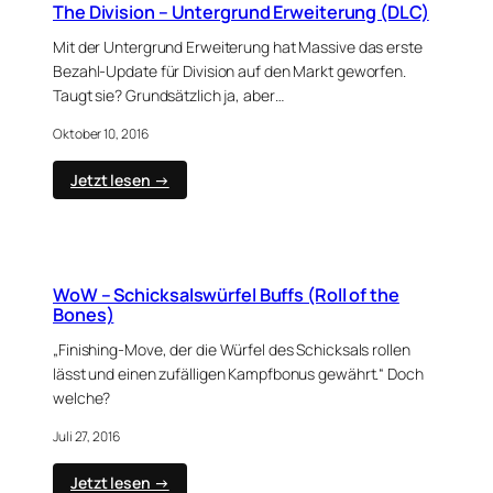
2
The Division – Untergrund Erweiterung (DLC)
play
Mit der Untergrund Erweiterung hat Massive das erste
Bezahl-Update für Division auf den Markt geworfen.
Taugt sie? Grundsätzlich ja, aber…
Oktober 10, 2016
:
Jetzt lesen →
The
Division
–
Untergrund
Erweiterung
WoW – Schicksalswürfel Buffs (Roll of the
(DLC)
Bones)
„Finishing-Move, der die Würfel des Schicksals rollen
lässt und einen zufälligen Kampfbonus gewährt.“ Doch
welche?
Juli 27, 2016
:
Jetzt lesen →