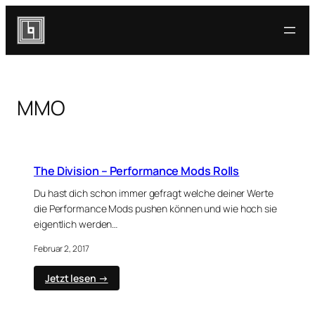
Zum
Inhalt
springen
MMO
The Division – Performance Mods Rolls
Du hast dich schon immer gefragt welche deiner Werte
die Performance Mods pushen können und wie hoch sie
eigentlich werden…
Februar 2, 2017
:
Jetzt lesen →
The
Division