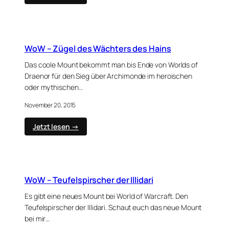
WoW
–
Schicksalswürfel
Buffs
(Roll
WoW – Zügel des Wächters des Hains
of
the
Das coole Mount bekommt man bis Ende von Worlds of
Bones)
Draenor für den Sieg über Archimonde im heroischen
oder mythischen…
November 20, 2015
:
Jetzt lesen →
WoW
–
Zügel
des
Wächters
WoW – Teufelspirscher der Illidari
des
Hains
Es gibt eine neues Mount bei World of Warcraft. Den
Teufelspirscher der Illidari. Schaut euch das neue Mount
bei mir…