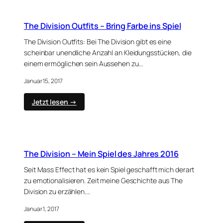
–
Performance
Mods
The Division Outfits – Bring Farbe ins Spiel
Rolls
The Division Outfits: Bei The Division gibt es eine
scheinbar unendliche Anzahl an Kleidungsstücken, die
einem ermöglichen sein Aussehen zu…
Januar 15, 2017
:
Jetzt lesen →
The
Division
Outfits
–
Bring
The Division – Mein Spiel des Jahres 2016
Farbe
ins
Seit Mass Effect hat es kein Spiel geschafft mich derart
Spiel
zu emotionalisieren. Zeit meine Geschichte aus The
Division zu erzählen.…
Januar 1, 2017