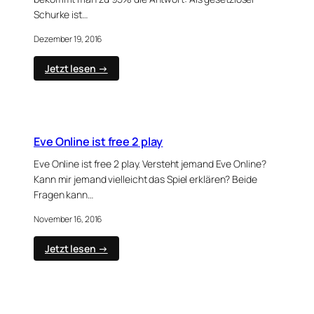
Schurke ist…
Dezember 19, 2016
:
Jetzt lesen →
WoW
–
Schurke
als
Gesetzlosen
Eve Online ist free 2 play
leveln
(Gesetzlosigkeit)
Eve Online ist free 2 play. Versteht jemand Eve Online?
Kann mir jemand vielleicht das Spiel erklären? Beide
Fragen kann…
November 16, 2016
:
Jetzt lesen →
Eve
Online
ist
free