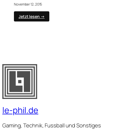
November 12, 2015
:
Jetzt lesen →
WoW
–
Teufelspirscher
der
Illidari
le-phil.de
Gaming, Technik, Fussball und Sonstiges