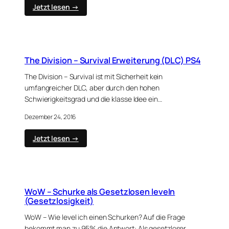
:
Jetzt lesen →
The
Division
–
Mein
Spiel
The Division – Survival Erweiterung (DLC) PS4
des
Jahres
The Division – Survival ist mit Sicherheit kein
2016
umfangreicher DLC, aber durch den hohen
Schwierigkeitsgrad und die klasse Idee ein…
Dezember 24, 2016
:
Jetzt lesen →
The
Division
–
Survival
Erweiterung
WoW – Schurke als Gesetzlosen leveln
(DLC)
(Gesetzlosigkeit)
PS4
WoW – Wie level ich einen Schurken? Auf die Frage
bekommt man zu 95% die Antwort: Als gesetzloser